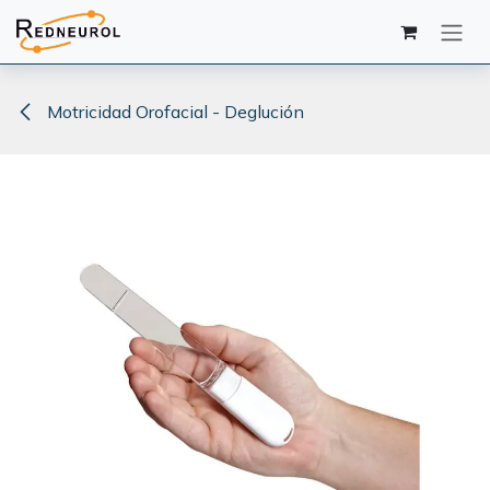
Ir al contenido
Motricidad Orofacial - Deglución