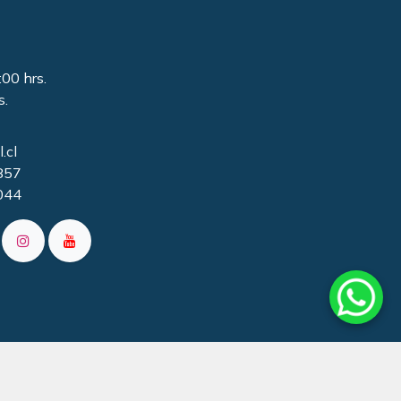
:00 hrs.
s.
.cl
857
044