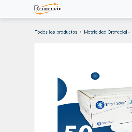
Ir al contenido
PRODUCTOS
CAPACITA
Todos los productos
Motricidad Orofacial -