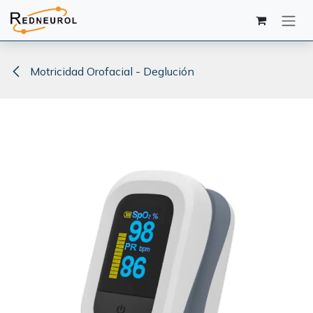
Ir al contenido
Motricidad Orofacial - Deglución