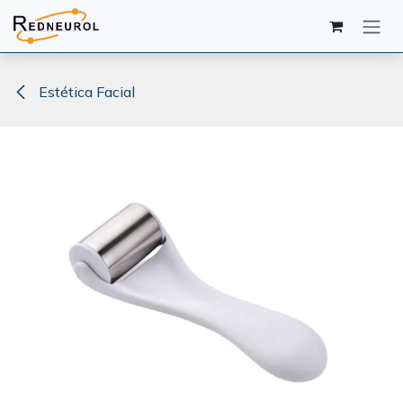
Ir al contenido
Estética Facial