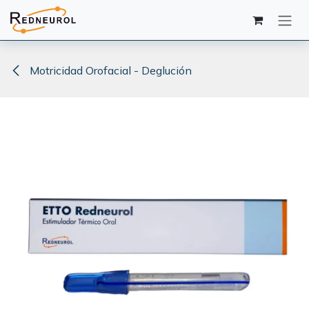
Ir al contenido
Motricidad Orofacial - Deglución