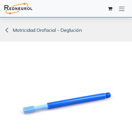
Ir al contenido
Motricidad Orofacial - Deglución