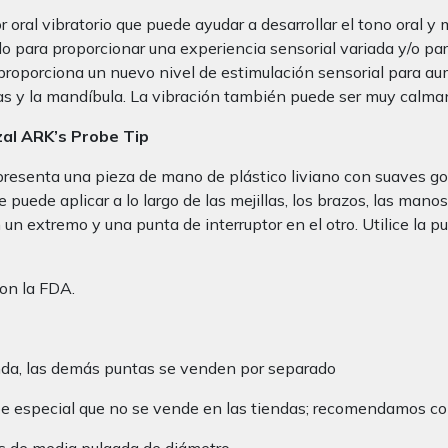
ral vibratorio que puede ayudar a desarrollar el tono oral y 
lo para proporcionar una experiencia sensorial variada y/o par
 proporciona un nuevo nivel de estimulación sensorial para au
illas y la mandíbula. La vibración también puede ser muy calm
zal ARK’s Probe Tip
resenta una pieza de mano de plástico liviano con suaves gol
puede aplicar a lo largo de las mejillas, los brazos, las manos,
 extremo y una punta de interruptor en el otro. Utilice la pu
on la FDA.
nda, las demás puntas se venden por separado
Vibe especial que no se vende en las tiendas; recomendamos c