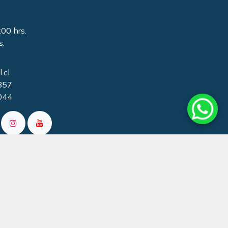
:00 hrs.
s.
.cl
857
044