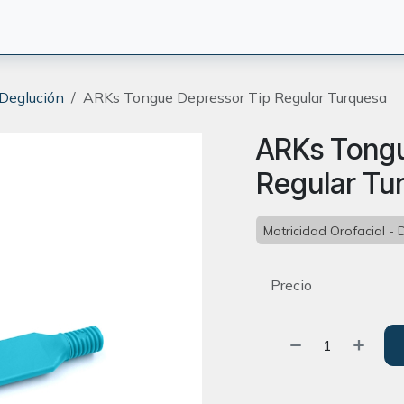
CIÓN
TERAPEUTAS
BLOG
ORIENTACION
CONTACT
 Deglución
ARKs Tongue Depressor Tip Regular Turquesa
ARKs Tongu
Regular Tu
Motricidad Orofacial - 
Precio