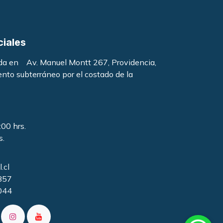
ciales
ada en Av. Manuel Montt 267, Providencia,
ento subterráneo por el costado de la
:00 hrs.
s.
.cl
857
044