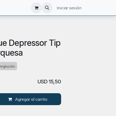
O
CATÁLOGO
Iniciar sesión
e Depressor Tip
rquesa
Deglución
USD
15,50
Agregar al carrito