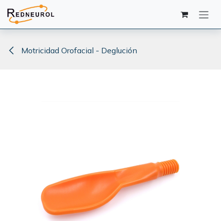
Ir al contenido
Motricidad Orofacial - Deglución