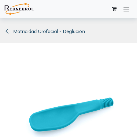
Ir al contenido
Motricidad Orofacial - Deglución