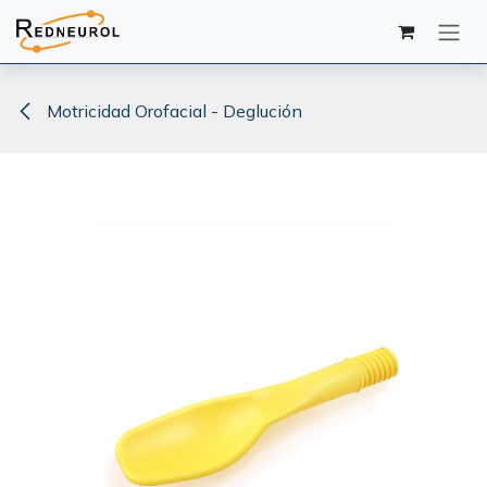
Ir al contenido
Motricidad Orofacial - Deglución