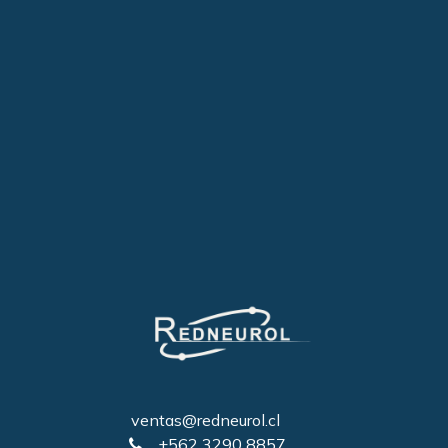
ventas@redneurol.cl
+562 3290 8857