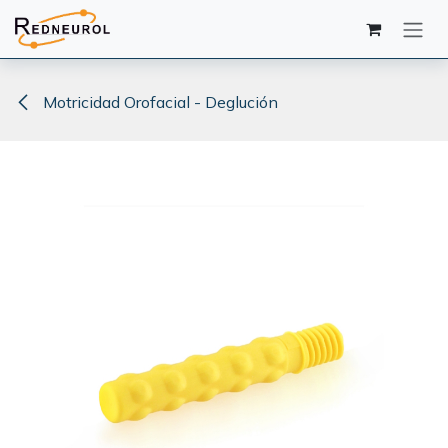
Ir al contenido
Motricidad Orofacial - Deglución