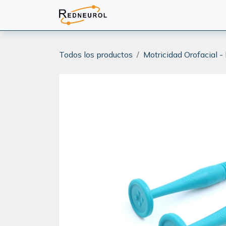
Ir al contenido
PRODUCTOS
CAPACITA
Todos los productos
Motricidad Orofacial -