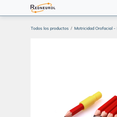
Ir al contenido
PRODUCTOS
CAPACITA
Todos los productos
Motricidad Orofacial -