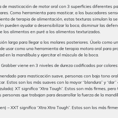
e masticación de motor oral con 3 superficies diferentes para
ulares. Como herramienta para masticar, a los buscadores sen
enta de terapia de alimentación, estas texturas simulan la se
n pueden ayudar a desensibilizar la boca, disminuir las defen
los alimentos en puré a los alimentos texturizados.
ión larga para llegar a los molares posteriores. Úselo como un
de usar como una herramienta de terapia motora oral para pra
lidad en la mandíbula y ejercitar el músculo de la boca.
Grabber viene en 3 niveles de dureza codificados por colores
endado para masticación suave, personas con bajo tono oral
r. Estos son los más suaves con la mayor “blandura” y “dar” a
zulado): XT significa “Xtra Tough”. Estos son más firmes, p
 personas que trabajan para desarrollar la fuerza de la man
n) – XXT significa “Xtra Xtra Tough”. Estos son los más firme