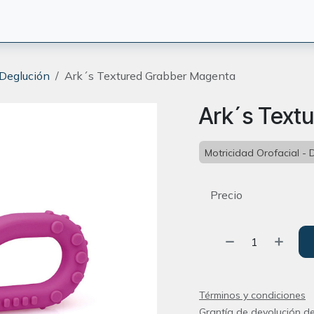
CIÓN
TERAPEUTAS
BLOG
ORIENTACION
CONTACT
 Deglución
Ark´s Textured Grabber Magenta
Ark´s Text
Motricidad Orofacial - 
Precio
Términos y condiciones
Grantía de devolución de