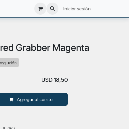
O
CATÁLOGO
Iniciar sesión
ured Grabber Magenta
Deglución
USD
18,50
Agregar al carrito
 30 días