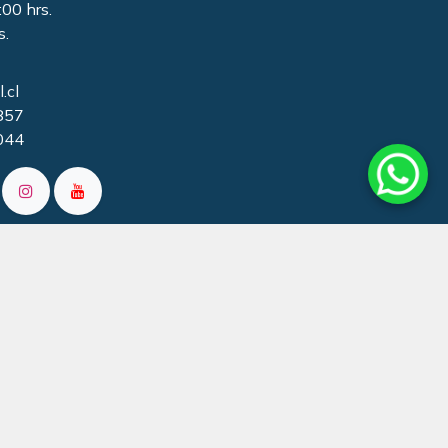
:00 hrs.
s.
.cl
857
044