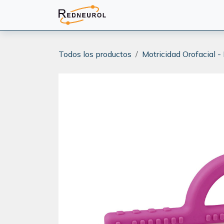
Ir al contenido
PRODUCTOS
CAPACITA
Todos los productos
Motricidad Orofacial -