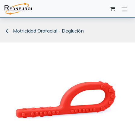
Ir al contenido
Motricidad Orofacial - Deglución