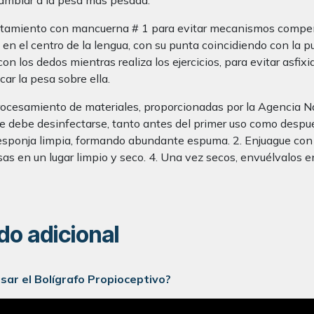
 cambiar a la pesa más pesada.
ratamiento con mancuerna # 1 para evitar mecanismos compen
 en el centro de la lengua, con su punta coincidiendo con la p
 los dedos mientras realiza los ejercicios, para evitar asfixia 
ar la pesa sobre ella.
procesamiento de materiales, proporcionadas por la Agencia Na
re debe desinfectarse, tanto antes del primer uso como despué
 esponja limpia, formando abundante espuma. 2. Enjuague con
sas en un lugar limpio y seco. 4. Una vez secos, envuélvalos e
do adicional
sar el Bolígrafo Propioceptivo?