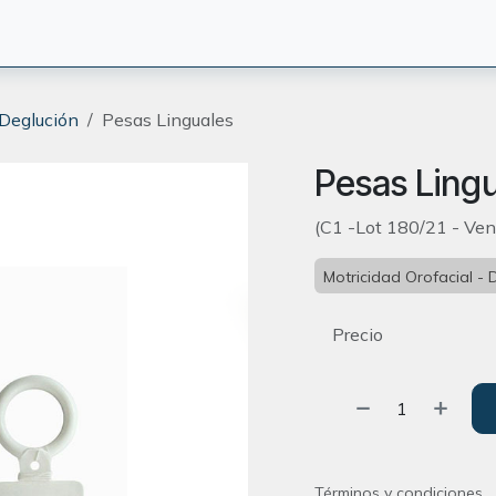
CIÓN
TERAPEUTAS
BLOG
ORIENTACION
CONTACT
 Deglución
Pesas Linguales
Pesas Ling
(C1 -Lot 180/21 - Venc
Motricidad Orofacial - 
Precio
Términos y condiciones