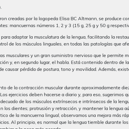
.
ron creadas por la logopeda Elisa BC Altmann, se produce con 
ntes: mancuernas números 1, 2 y 3 (15 g, 25 g y 50 g respecti
para adaptar la musculatura de la lengua, facilitando la resta
rol de los músculos linguales, en todas las patologías que af
ras musculares y un gran suministro nervioso que le permite
ión y, en segundo lugar, el habla. Está contenido dentro de la
ede causar pérdida de postura, tono y movilidad. Además, exis
nto de la contracción muscular durante aproximadamente die
Los ejercicios deben hacerse a diario y, para eso, sugerimos 
adecuado de los músculos extrínsecos e intrínsecos de la leng
 en los dientes; protrusión y retracción, y mantener la lengua aú
tico de la mancuerna lingual, observamos una mejora más rápid
ios. Al principio, es normal que la lengua tiemble durante los