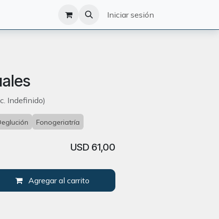
O
CATÁLOGO
Iniciar sesión
uales
. Indefinido)
Deglución
Fonogeriatría
USD
61,00
Agregar al carrito