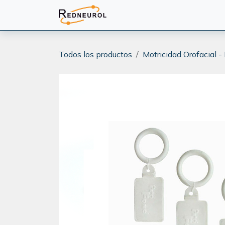
Ir al contenido
PRODUCTOS
CAPACITA
Todos los productos
Motricidad Orofacial -