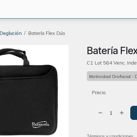
CIÓN
TERAPEUTAS
BLOG
ORIENTACION
CONTACT
 Deglución
Batería Flex Dúo
Batería Fle
C1 Lot 564 Venc. Inde
Motricidad Orofacial - 
Precio
Términos y condiciones