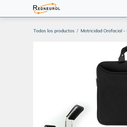
Ir al contenido
PRODUCTOS
CAPACITA
Todos los productos
Motricidad Orofacial -