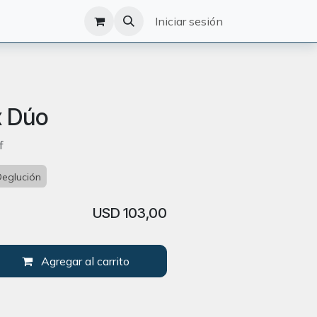
O
CATÁLOGO
Iniciar sesión
x Dúo
f
Deglución
USD
103,00
Agregar al carrito