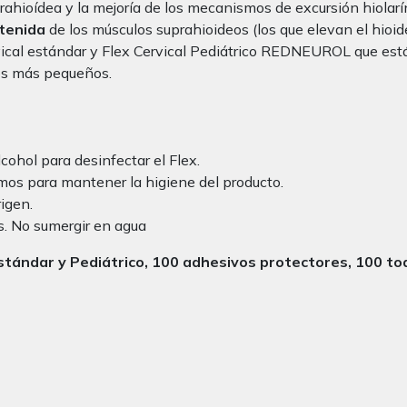
prahioídea y la mejoría de los mecanismos de excursión hiolar
stenida
de los músculos suprahioideos (los que elevan el hioide
rvical estándar y Flex Cervical Pediátrico REDNEUROL que está
os más pequeños.
cohol para desinfectar el Flex.
mos para mantener la higiene del producto.
igen.
as. No sumergir en agua
l Estándar y Pediátrico, 100 adhesivos protectores, 100 to