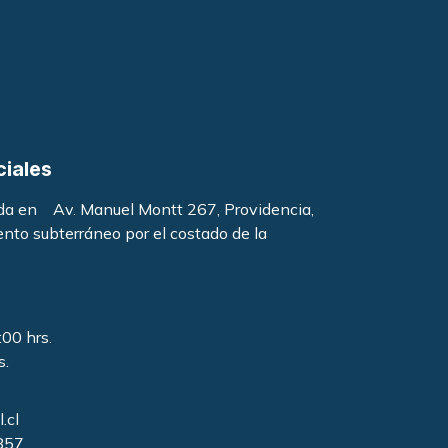
ciales
ada en Av. Manuel Montt 267, Providencia,
ento subterráneo por el costado de la
:00 hrs.
s.
.cl
857