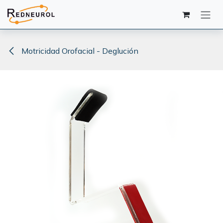
Ir al contenido
Motricidad Orofacial - Deglución