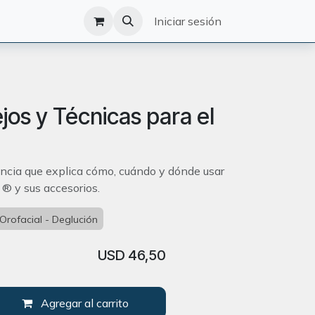
O
CATÁLOGO
Iniciar sesión
jos y Técnicas para el
encia que explica cómo, cuándo y dónde usar
 ® y sus accesorios.
Orofacial - Deglución
USD
46,50
Agregar al carrito