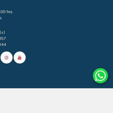
:00 hrs.
s.
.cl
857
044