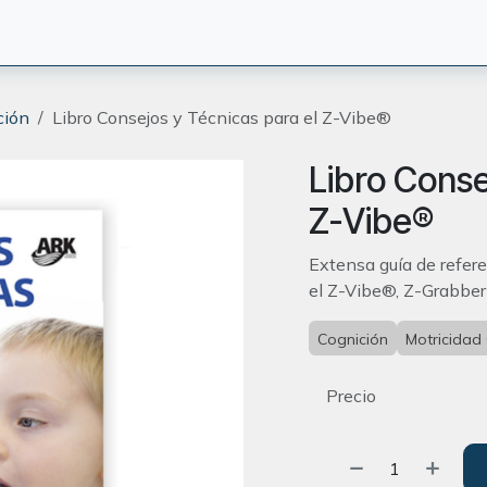
CIÓN
TERAPEUTAS
BLOG
ORIENTACION
CONTACT
ción
Libro Consejos y Técnicas para el Z-Vibe®
Libro Conse
Z-Vibe®
Extensa guía de refer
el Z-Vibe®, Z-Grabber
Cognición
Motricidad 
Precio