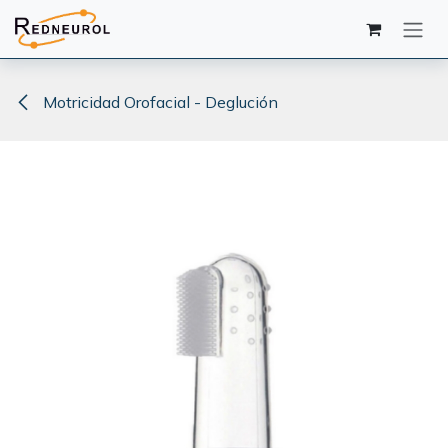
Ir al contenido
Motricidad Orofacial - Deglución