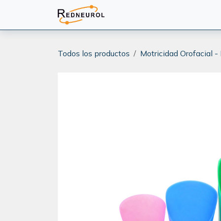
Ir al contenido
PRODUCTOS
CAPACITA
Todos los productos
Motricidad Orofacial -