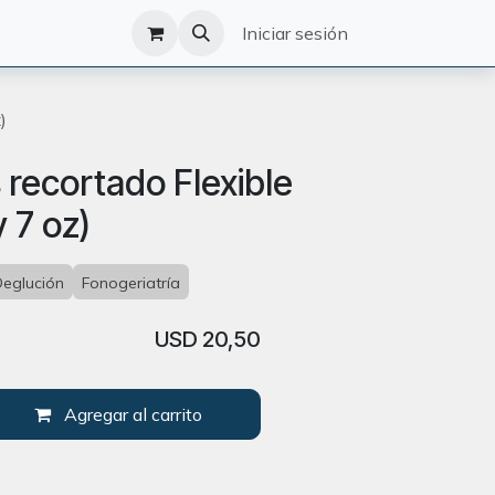
O
CATÁLOGO
Iniciar sesión
)
 recortado Flexible
 7 oz)
Deglución
Fonogeriatría
USD
20,50
Agregar al carrito