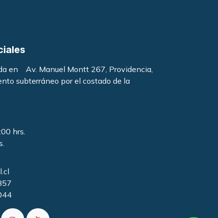
ciales
ada en Av. Manuel Montt 267, Providencia,
ento subterráneo por el costado de la
:00 hrs.
s.
.cl
857
044