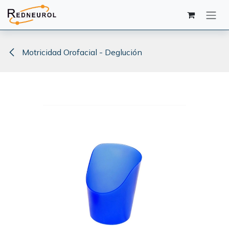
Ir al contenido
Motricidad Orofacial - Deglución