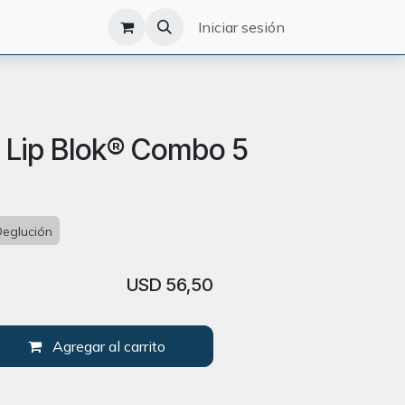
O
CATÁLOGO
Iniciar sesión
 Lip Blok® Combo 5
Deglución
USD
56,50
Agregar al carrito