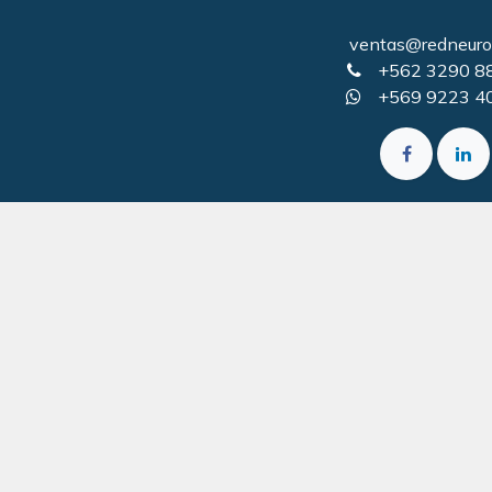
ventas@redneurol
+562 3290 8
+569 9223 4