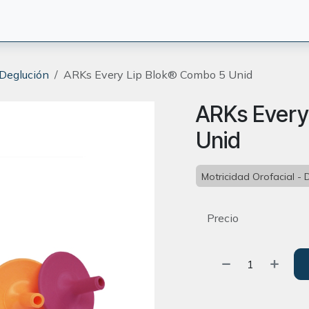
CIÓN
TERAPEUTAS
BLOG
ORIENTACION
CONTACT
 Deglución
ARKs Every Lip Blok® Combo 5 Unid
ARKs Every
Unid
Motricidad Orofacial - 
Precio