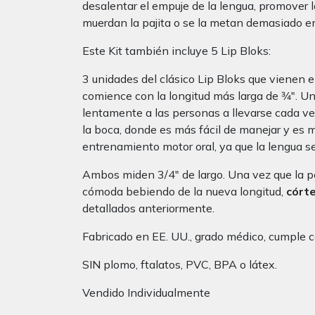
desalentar el empuje de la lengua, promover l
muerdan la pajita o se la metan demasiado en
Este Kit también incluye 5 Lip Bloks:
3 unidades del clásico Lip Bloks que vienen en t
comience con la longitud más larga de 3⁄4″. Un
lentamente a las personas a llevarse cada vez 
la boca, donde es más fácil de manejar y es 
entrenamiento motor oral, ya que la lengua se 
Ambos miden 3/4″ de largo. Una vez que la pe
cómoda bebiendo de la nueva longitud,
córt
detallados anteriormente.
Fabricado en EE. UU., grado médico, cumple c
SIN plomo, ftalatos, PVC, BPA o látex.
Vendido Individualmente