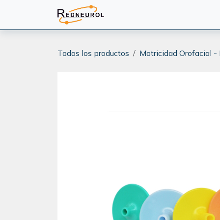
Ir al contenido
PRODUCTOS
CAPACITA
Todos los productos
Motricidad Orofacial -