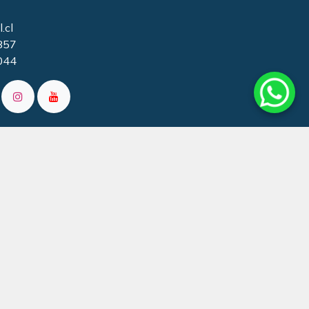
.cl
857
044