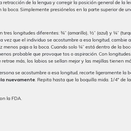
a retracción de la lengua y corregir la posición general de la
 la boca. Simplemente presiónelos en la parte superior de una
res longitudes diferentes: 3⁄4” (amarillo), 1⁄2” (azul) y 1⁄4” (tu
a vez que el individuo se acostumbre a esa longitud, cambie a 1⁄
menos paja a la boca. Cuando solo 1⁄4” está dentro de la boca,
menos probable que provoque tos o aspiración. Con longitude
retrae más, los labios se sellan mejor y las mejillas tienen m
rsona se acostumbre a esa longitud, recorte ligeramente la bo
ela nuevamente
. Repita hasta que la boquilla mida. 1/4″ de 
on la FDA.