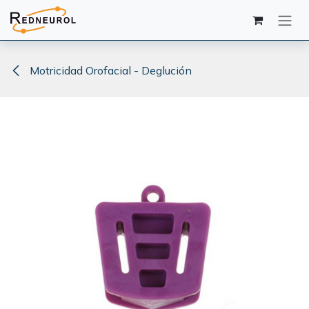
Ir al contenido
Motricidad Orofacial - Deglución