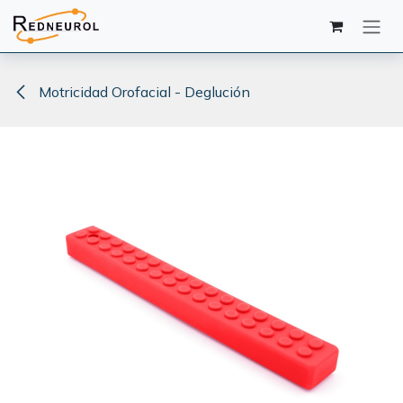
Ir al contenido
Motricidad Orofacial - Deglución