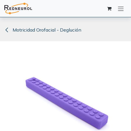
Ir al contenido
Motricidad Orofacial - Deglución