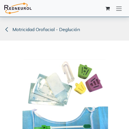
Ir al contenido
Motricidad Orofacial - Deglución