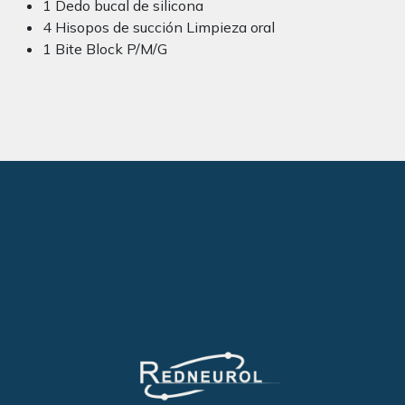
1 Dedo bucal de silicona
4 Hisopos de succión Limpieza oral
1 Bite Block P/M/G