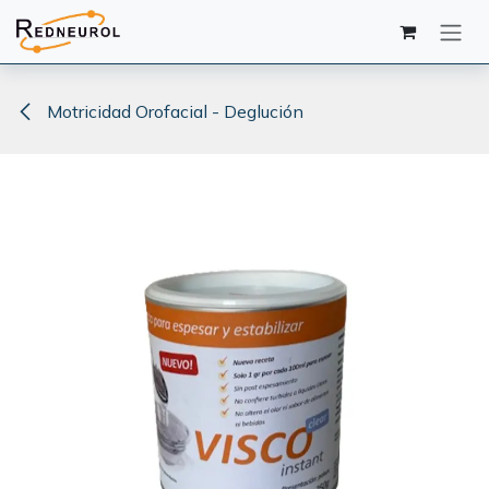
Ir al contenido
Motricidad Orofacial - Deglución