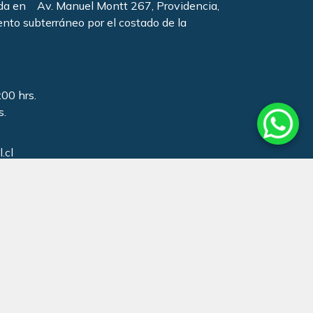
ada en Av. Manuel Montt 267, Providencia,
ento subterráneo por el costado de la
:00 hrs.
s.
.cl
857
044