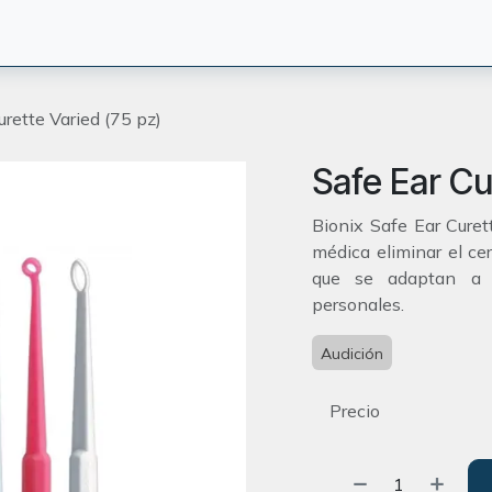
CIÓN
TERAPEUTAS
BLOG
ORIENTACION
CONTACT
urette Varied (75 pz)
Safe Ear Cu
Bionix Safe Ear Cure
médica eliminar el c
que se adaptan a d
personales.
Audición
Precio