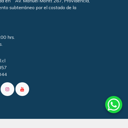
ada en Av. Manuel Montt 267, Providencia,
ento subterráneo por el costado de la
:00 hrs.
s.
.cl
857
044