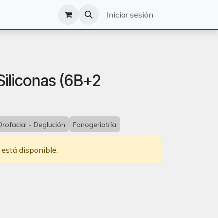
O
CATÁLOGO
Iniciar sesión
 Siliconas (6B+2
Orofacial - Deglución
Fonogeriatría
 está disponible.