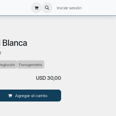
O
CATÁLOGO
Iniciar sesión
1 Blanca
f
Deglución
Fonogeriatría
USD
30,00
Agregar al carrito