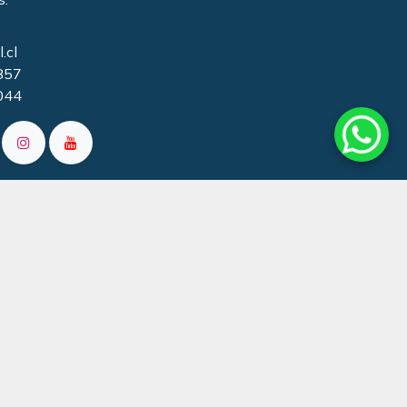
.cl
857
044