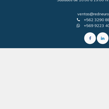
ventas@redneurol
+562 3290 8
+569 9223 4