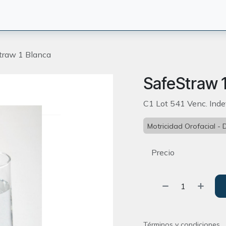
CIÓN
TERAPEUTAS
BLOG
ORIENTACION
CONTACT
traw 1 Blanca
SafeStraw 
C1 Lot 541 Venc. Inde
Motricidad Orofacial - 
Precio
Términos y condiciones