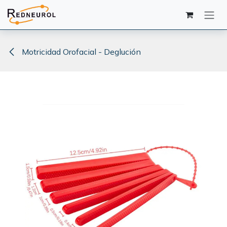
Ir al contenido
Motricidad Orofacial - Deglución