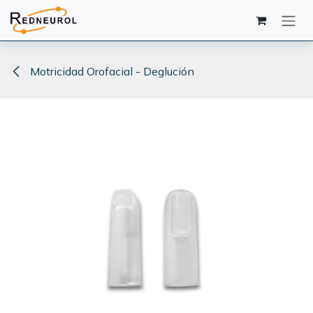
Ir al contenido
Motricidad Orofacial - Deglución