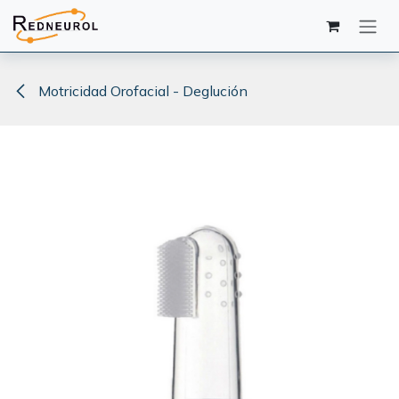
Ir al contenido
Motricidad Orofacial - Deglución