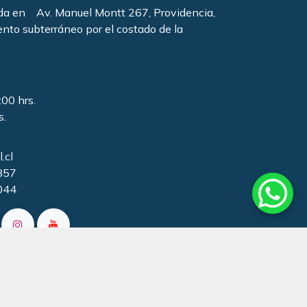
ada en Av. Manuel Montt 267, Providencia,
ento subterráneo por el costado de la
:00 hrs.
s.
.cl
857
044