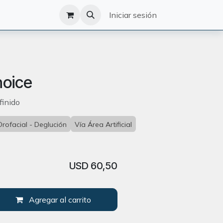
O
CATÁLOGO
Iniciar sesión
hoice
finido
Orofacial - Deglución
Vía Área Artificial
USD
60,50
Agregar al carrito