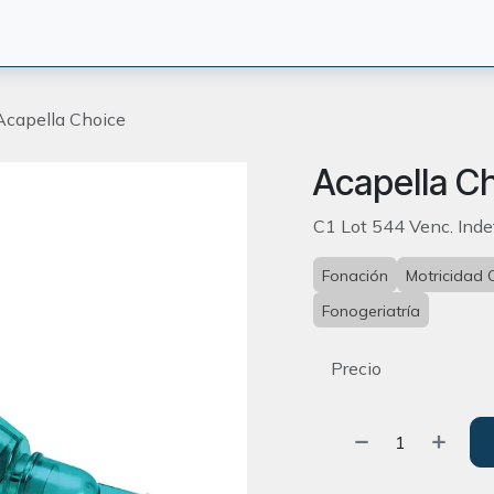
CIÓN
TERAPEUTAS
BLOG
ORIENTACION
CONTACT
Acapella Choice
Acapella C
C1 Lot 544 Venc. Inde
Fonación
Motricidad 
Fonogeriatría
Precio