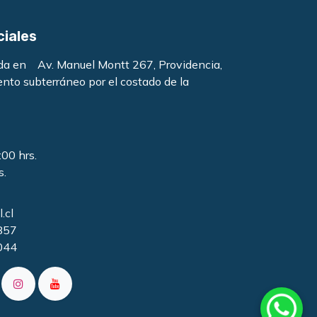
ciales
ada en Av. Manuel Montt 267, Providencia,
ento subterráneo por el costado de la
:00 hrs.
s.
.cl
857
044