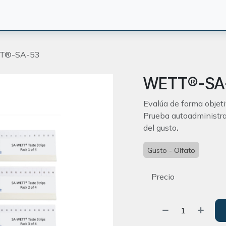
CIÓN
TERAPEUTAS
BLOG
ORIENTACION
CONTACT
T®-SA-53
WETT®-SA
Evalúa de forma objeti
Prueba autoadministra
del gusto
.
Gusto - Olfato
Precio