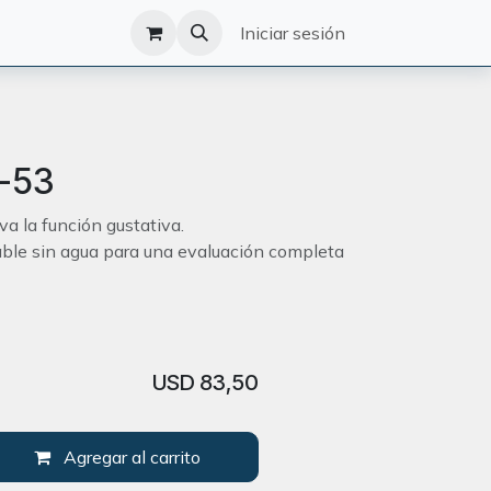
O
CATÁLOGO
Iniciar sesión
-53
va la función gustativa.
ble sin agua para una evaluación completa
USD
83,50
Agregar al carrito