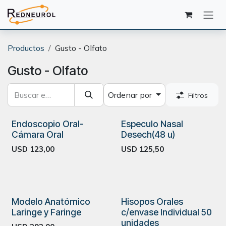
Ir al contenido
Productos
Gusto - Olfato
Gusto - Olfato
Ordenar por
Filtros
Endoscopio Oral-
Especulo Nasal
Cámara Oral
Desech(48 u)
USD
123,00
USD
125,50
Modelo Anatómico
Hisopos Orales
Laringe y Faringe
c/envase Individual 50
unidades