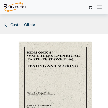
Ir al contenido
Gusto - Olfato