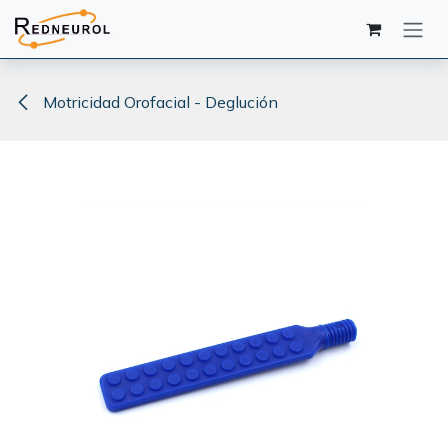
Ir al contenido
Motricidad Orofacial - Deglución