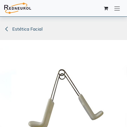
Ir al contenido
Estética Facial