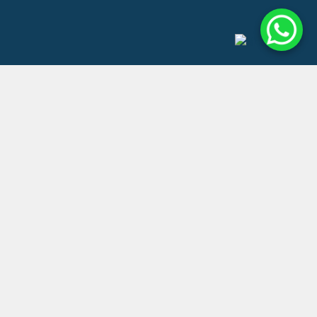
ventas@redneurol.cl
+562 3290 8857
+569 9223 4044
Córner ventas presenciales
Visita Farmacia Nueva, ubicada en Av. Manuel Montt
267, Providencia, Santiago, Chile. Estacionamiento