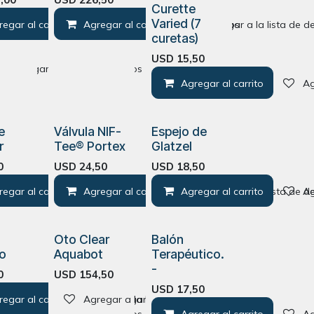
Curette
Varied (7
regar al carrito
Agregar al carrito
Agregar a la lista de deseos
Agregar a la lista de d
curetas)
USD
15,50
Agregar a la lista de deseos
Agregar al carrito
Ag
e
Válvula NIF-
Espejo de
r
Tee® Portex
Glatzel
0
USD
24,50
USD
18,50
regar al carrito
Agregar a la lista de deseos
Agregar al carrito
Agregar a la lista de deseos
Agregar al carrito
Agregar a la lista de d
Ag
Oto Clear
Balón
eo
Aquabot
Terapéutico.
-
0
USD
154,50
USD
17,50
regar al carrito
Agregar a la lista de deseos
Agregar a la lista de deseos