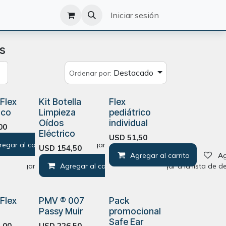
O
CATÁLOGO
Iniciar sesión
s
Destacado
Ordenar por:
 Flex
Kit Botella
Flex
ico
Limpieza
pediátrico
Oídos
individual
00
Eléctrico
USD
51,50
regar al carrito
Agregar a la lista de deseos
USD
154,50
Agregar al carrito
Ag
Agregar a la lista de deseos
Agregar al carrito
Agregar a la lista de d
 Flex
PMV ® 007
Pack
Passy Muir
promocional
Safe Ear
,00
USD
226,50