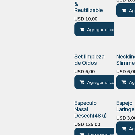
&
Reutilizable
Ag
USD
10,00
Agregar al carrito
Set limpieza
Necklin
de Oídos
Slimme
USD
6,00
USD
6,0
Agregar al carrito
Ag
Especulo
Espejo
Nasal
Laring
Desech(48 u)
USD
3,0
USD
125,00
Ag