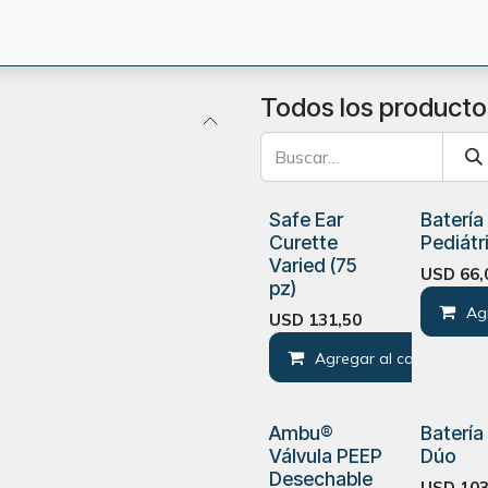
CIÓN
TERAPEUTAS
BLOG
ORIENTACION
CONTACT
Todos los producto
Safe Ear
Batería
Curette
Pediátr
Varied (75
USD
66,
pz)
Ag
USD
131,50
Agregar al carrito
Ambu®
Batería
Válvula PEEP
Dúo
Desechable
USD
103